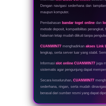
Dengan navigasi sederhana dan tampilan 
maupun komputer.
Pembahasan
bandar togel online
dan
l
metode deposit, kompatibilitas perangkat,
halaman tetap mudah diikuti tanpa pengula
CUANWIN77
menghadirkan
akses Link 
lengkap, serta server luar yang stabil. S
Informasi
slot online CUANWIN77
juga m
sistematis agar pengunjung dapat memper
Secara keseluruhan,
CUANWIN77
mengha
sederhana, ringan, serta mudah dinavig
berasal dari sumber resmi yang dapat dip