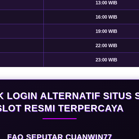
13:00 WIB
16:00 WIB
19:00 WIB
22:00 WIB
23:00 WIB
K LOGIN ALTERNATIF SITUS 
SLOT RESMI TERPERCAYA
FAQ SEPUTAR CUANWIN77