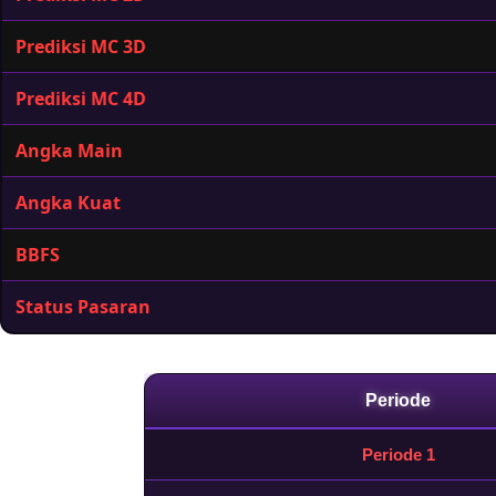
Prediksi MC 3D
Prediksi MC 4D
Angka Main
Angka Kuat
BBFS
Status Pasaran
Periode
Periode 1