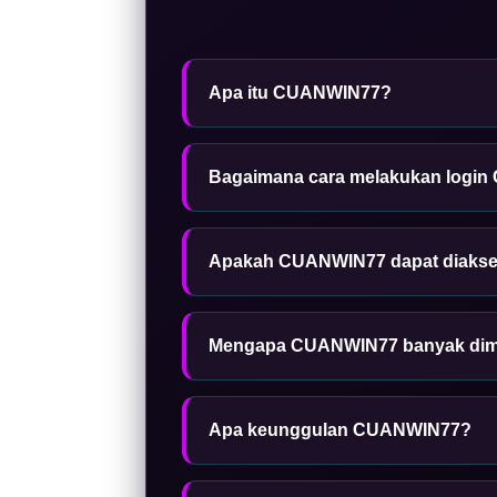
Apa itu CUANWIN77?
Bagaimana cara melakukan logi
Apakah CUANWIN77 dapat diakse
Mengapa CUANWIN77 banyak dim
Apa keunggulan CUANWIN77?