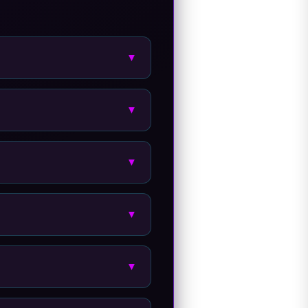
▼
▼
▼
▼
▼