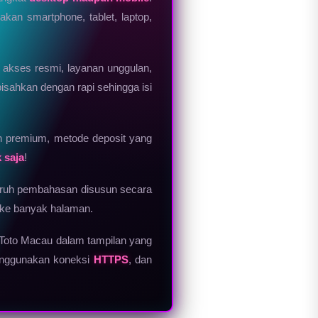
kan smartphone, tablet, laptop,
i akses resmi, layanan unggulan,
isahkan dengan rapi sehingga isi
 premium, metode deposit yang
 saja
!
uruh pembahasan disusun secara
 ke banyak halaman.
n Toto Macau dalam tampilan yang
menggunakan koneksi
HTTPS
, dan