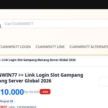
CUANWIN77 LOGIN
CUANWIN77 LINK
CUANWIN77 ALTERNATI
Link Login Slot Gampang Menang Server Global 2026
WIN77 >> Link Login Slot Gampang
ng Server Global 2026
10.000
Rp 50.000
-90%
 Terjual 2K
IN77
SKU:
1S83N0880RID