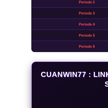
Periode 2
Periode 3
Periode 4
Periode 5
Periode 6
CUANWIN77 : LIN