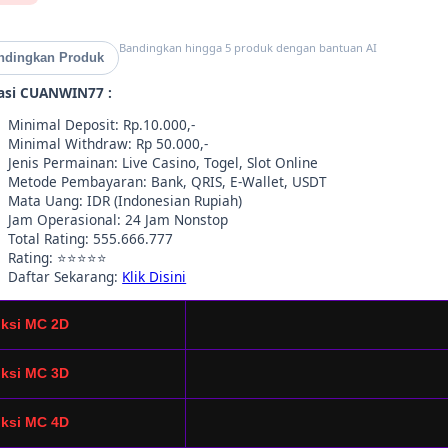
Bandingkan hingga 5 produk dengan bantuan AI
ndingkan Produk
asi CUANWIN77 :
Minimal Deposit: Rp.10.000,-
Minimal Withdraw: Rp 50.000,-
Jenis Permainan: Live Casino, Togel, Slot Online
Metode Pembayaran: Bank, QRIS, E-Wallet, USDT
Mata Uang: IDR (Indonesian Rupiah)
Jam Operasional: 24 Jam Nonstop
Total Rating: 555.666.777
Rating: ⭐⭐⭐⭐⭐
Daftar Sekarang:
Klik Disini
iksi MC 2D
iksi MC 3D
iksi MC 4D