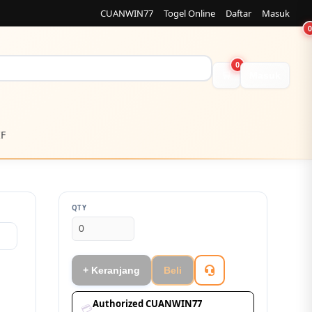
CUANWIN77
Togel Online
Daftar
Masuk
0
0
🛒
Masuk
F
QTY
+ Keranjang
Beli
Authorized CUANWIN77
💳