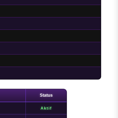
Status
Aktif