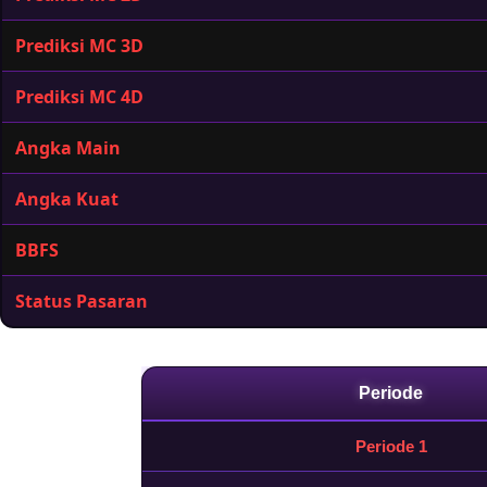
Prediksi MC 3D
Prediksi MC 4D
Angka Main
Angka Kuat
BBFS
Status Pasaran
Periode
Periode 1