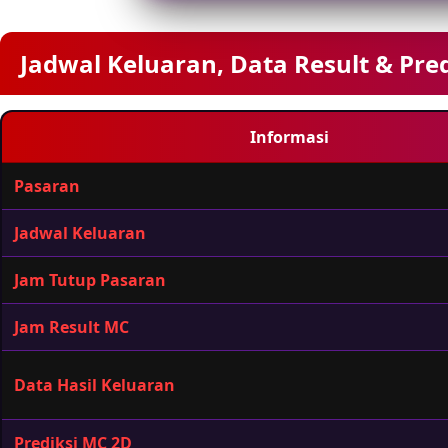
Jadwal Keluaran, Data Result & Pre
Informasi
Pasaran
Jadwal Keluaran
Jam Tutup Pasaran
Jam Result MC
Data Hasil Keluaran
Prediksi MC 2D