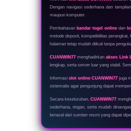
Dengan navigasi sederhana dan tampilan 
maupun komputer.
Pembahasan
bandar togel online
dan
l
metode deposit, kompatibilitas perangkat,
halaman tetap mudah diikuti tanpa pengula
CUANWIN77
menghadirkan
akses Link 
lengkap, serta server luar yang stabil. S
Informasi
slot online CUANWIN77
juga m
sistematis agar pengunjung dapat memper
Secara keseluruhan,
CUANWIN77
mengha
sederhana, ringan, serta mudah dinavig
berasal dari sumber resmi yang dapat dip