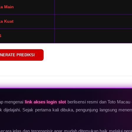
a Main
a Kuat
S
NERATE PREDIKSI
kap mengenai
link akses login slot
berlisensi resmi dan Toto Macau 
k dijelajahi. Sejak pertama kali dibuka, pengunjung langsung m
ecara jelas dan terorganisir agar mudah ditemukan baik melalui pe