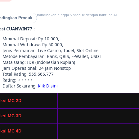
Bandingkan hingga 5 produk dengan bantuan AI
ndingkan Produk
asi CUANWIN77 :
Minimal Deposit: Rp.10.000,-
Minimal Withdraw: Rp 50.000,-
Jenis Permainan: Live Casino, Togel, Slot Online
Metode Pembayaran: Bank, QRIS, E-Wallet, USDT
Mata Uang: IDR (Indonesian Rupiah)
Jam Operasional: 24 Jam Nonstop
Total Rating: 555.666.777
Rating: ⭐⭐⭐⭐⭐
Daftar Sekarang:
Klik Disini
iksi MC 2D
iksi MC 3D
iksi MC 4D