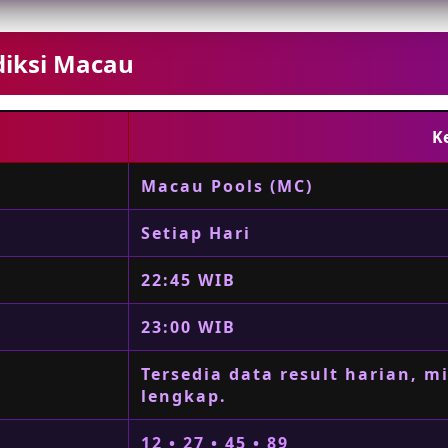
diksi Macau
K
Macau Pools (MC)
Setiap Hari
22:45 WIB
23:00 WIB
Tersedia data result harian, m
lengkap.
12 • 27 • 45 • 89