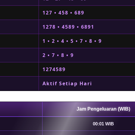
127 • 458 • 689
1278 • 4589 • 6891
1 • 2 • 4 • 5 • 7 • 8 • 9
2 • 7 • 8 • 9
1274589
Aktif Setiap Hari
Jam Pengeluaran (WIB)
00:01 WIB