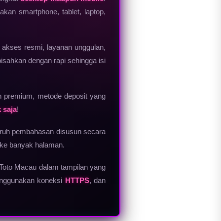
kan smartphone, tablet, laptop,
i akses resmi, layanan unggulan,
isahkan dengan rapi sehingga isi
 premium, metode deposit yang
 saja
!
uruh pembahasan disusun secara
 ke banyak halaman.
n Toto Macau dalam tampilan yang
menggunakan koneksi
HTTPS
, dan