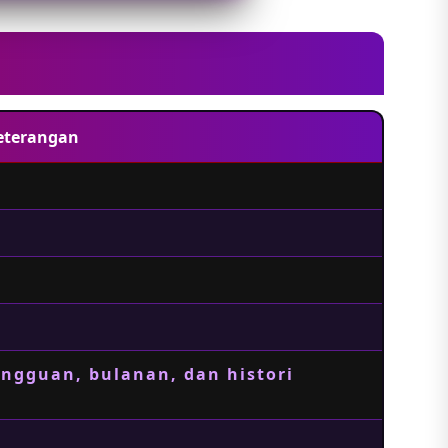
eterangan
ingguan, bulanan, dan histori