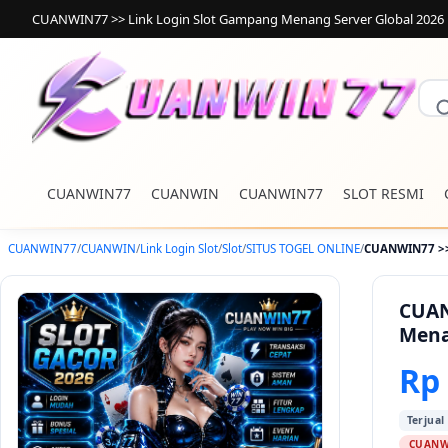
CUANWIN77 >> Link Login Slot Gampang Menang Server Global 2026
CUANWIN77
CUANWIN
CUANWIN77
SLOT RESMI
CUANWIN77
/
CUANWIN
/
Link Login Slot
/
Slot
/
SITUS TOGEL ONLINE
/
CUANWIN77 >> 
CUAN
Mena
Rp 
Terjual
CUANW