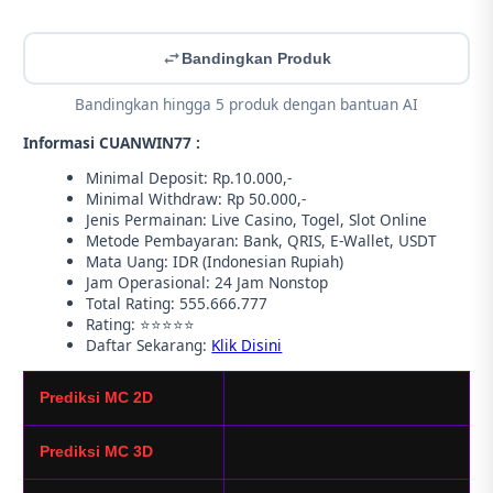
Bandingkan Produk
Bandingkan hingga 5 produk dengan bantuan AI
Informasi CUANWIN77 :
Minimal Deposit: Rp.10.000,-
Minimal Withdraw: Rp 50.000,-
Jenis Permainan: Live Casino, Togel, Slot Online
Metode Pembayaran: Bank, QRIS, E-Wallet, USDT
Mata Uang: IDR (Indonesian Rupiah)
Jam Operasional: 24 Jam Nonstop
Total Rating: 555.666.777
Rating: ⭐⭐⭐⭐⭐
Daftar Sekarang:
Klik Disini
Prediksi MC 2D
Prediksi MC 3D