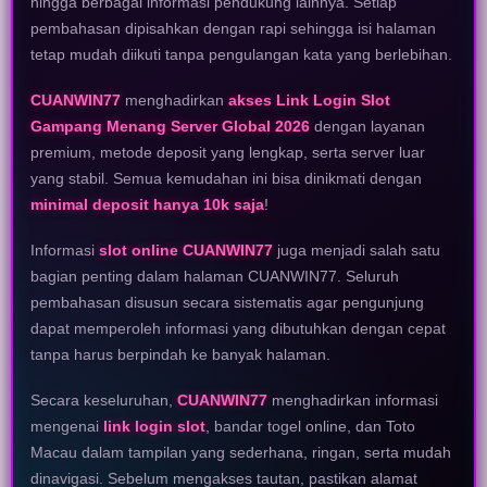
hingga berbagai informasi pendukung lainnya. Setiap
pembahasan dipisahkan dengan rapi sehingga isi halaman
tetap mudah diikuti tanpa pengulangan kata yang berlebihan.
CUANWIN77
menghadirkan
akses Link Login Slot
Gampang Menang Server Global 2026
dengan layanan
premium, metode deposit yang lengkap, serta server luar
yang stabil. Semua kemudahan ini bisa dinikmati dengan
minimal deposit hanya 10k saja
!
Informasi
slot online CUANWIN77
juga menjadi salah satu
bagian penting dalam halaman CUANWIN77. Seluruh
pembahasan disusun secara sistematis agar pengunjung
dapat memperoleh informasi yang dibutuhkan dengan cepat
tanpa harus berpindah ke banyak halaman.
Secara keseluruhan,
CUANWIN77
menghadirkan informasi
mengenai
link login slot
, bandar togel online, dan Toto
Macau dalam tampilan yang sederhana, ringan, serta mudah
dinavigasi. Sebelum mengakses tautan, pastikan alamat