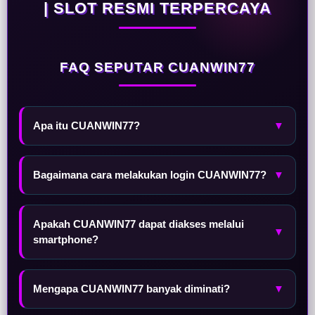
| SLOT RESMI TERPERCAYA
FAQ SEPUTAR CUANWIN77
Apa itu CUANWIN77?
▼
Bagaimana cara melakukan login CUANWIN77?
▼
Apakah CUANWIN77 dapat diakses melalui
▼
smartphone?
Mengapa CUANWIN77 banyak diminati?
▼