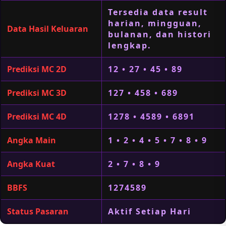
Tersedia data result
harian, mingguan,
Data Hasil Keluaran
bulanan, dan histori
lengkap.
Prediksi MC 2D
12 • 27 • 45 • 89
Prediksi MC 3D
127 • 458 • 689
Prediksi MC 4D
1278 • 4589 • 6891
Angka Main
1 • 2 • 4 • 5 • 7 • 8 • 9
Angka Kuat
2 • 7 • 8 • 9
BBFS
1274589
Status Pasaran
Aktif Setiap Hari