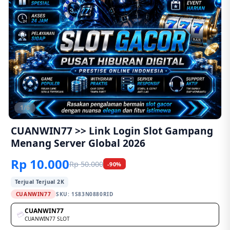
1/6
CUANWIN77 >> Link Login Slot Gampang
Menang Server Global 2026
Rp 10.000
Rp 50.000
-90%
Terjual Terjual 2K
CUANWIN77
SKU:
1S83N0880RID
CUANWIN77
💳
CUANWIN77 SLOT