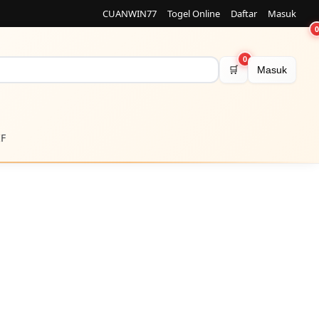
CUANWIN77
Togel Online
Daftar
Masuk
0
0
🛒
Masuk
F