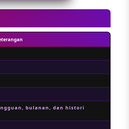
eterangan
ingguan, bulanan, dan histori