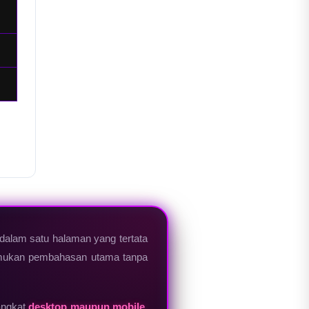
dalam satu halaman yang tertata
enemukan pembahasan utama tanpa
rangkat
desktop maupun mobile
.