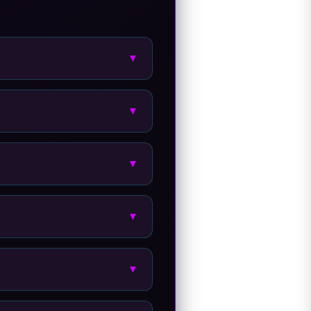
▼
▼
▼
▼
▼