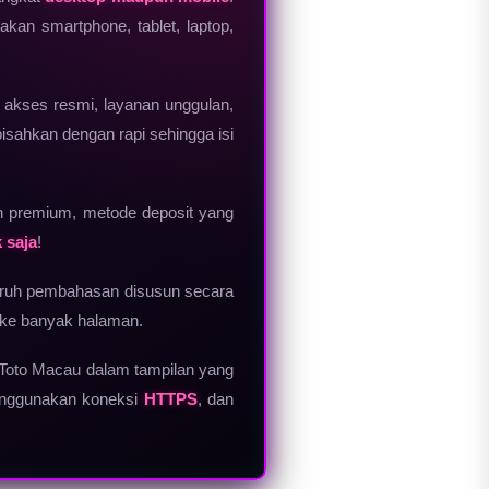
kan smartphone, tablet, laptop,
i akses resmi, layanan unggulan,
isahkan dengan rapi sehingga isi
 premium, metode deposit yang
 saja
!
uruh pembahasan disusun secara
 ke banyak halaman.
n Toto Macau dalam tampilan yang
menggunakan koneksi
HTTPS
, dan