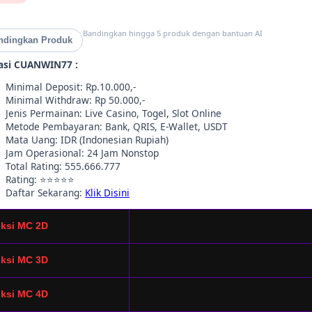
Bandingkan hingga 5 produk dengan bantuan AI
ndingkan Produk
asi CUANWIN77 :
Minimal Deposit: Rp.10.000,-
Minimal Withdraw: Rp 50.000,-
Jenis Permainan: Live Casino, Togel, Slot Online
Metode Pembayaran: Bank, QRIS, E-Wallet, USDT
Mata Uang: IDR (Indonesian Rupiah)
Jam Operasional: 24 Jam Nonstop
Total Rating: 555.666.777
Rating: ⭐⭐⭐⭐⭐
Daftar Sekarang:
Klik Disini
iksi MC 2D
iksi MC 3D
iksi MC 4D