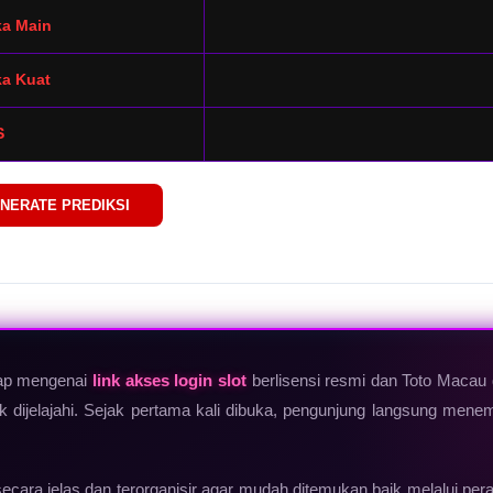
a Main
a Kuat
S
NERATE PREDIKSI
kap mengenai
link akses login slot
berlisensi resmi dan Toto Macau 
k dijelajahi. Sejak pertama kali dibuka, pengunjung langsung m
ecara jelas dan terorganisir agar mudah ditemukan baik melalui pe