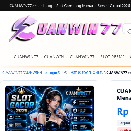
CUANWIN77 >> Link Login Slot Gampang Menang Server Global 2026
CUANWIN77
CUANWIN
CUANWIN77
SLOT RESMI
CUANWIN77
/
CUANWIN
/
Link Login Slot
/
Slot
/
SITUS TOGEL ONLINE
/
CUANWIN77 >> 
CUAN
Mena
Rp 
Terjual
CUANW