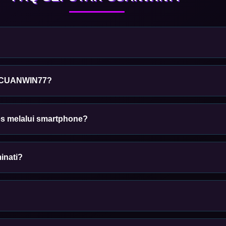
n CUANWIN77?
s melalui smartphone?
inati?