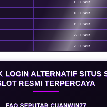
13:00 WIB
16:00 WIB
19:00 WIB
22:00 WIB
23:00 WIB
K LOGIN ALTERNATIF SITUS 
SLOT RESMI TERPERCAYA
FAQ SEPUTAR CUANWIN77