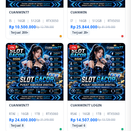
CUANWIN77
CUANWIN
I5
|
16GB
|
512GB
|
RTX3050
I7
|
16GB
|
512GB
|
RTX5050
Rp 10.500.000
Rp 25.844.000
Rp 12.799.000
Rp 81.549.000
Terjual 200+
Terjual 20+
-1%
-1%
CUANWIN77
CUANWIN77 LOGIN
R7AI
|
16GB
|
1TB
|
RTX5060
R5AI
|
16GB
|
1TB
|
RTX5060
Rp 24.600.000
Rp 14.507.000
Rp 31.349.000
Rp 13.729.000
Terjual 8
Terjual 6