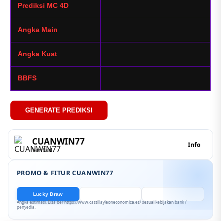
Prediksi MC 4D
Angka Main
Angka Kuat
BBFS
GENERATE PREDIKSI
CUANWIN77
Info
Verified
PROMO & FITUR CUANWIN77
Lucky Draw
Slot
Slot Link
Angka estimasi. Bisa ber https://www.castillayleoneconomica.es/ sesuai kebijakan bank /
penyedia.