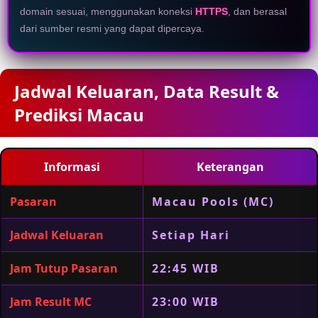
domain sesuai, menggunakan koneksi
HTTPS
, dan berasal
dari sumber resmi yang dapat dipercaya.
Jadwal Keluaran, Data Result &
Prediksi Macau
Informasi
Keterangan
Pasaran
Macau Pools (MC)
Jadwal Keluaran
Setiap Hari
Jam Tutup Pasaran
22:45 WIB
Jam Result MC
23:00 WIB