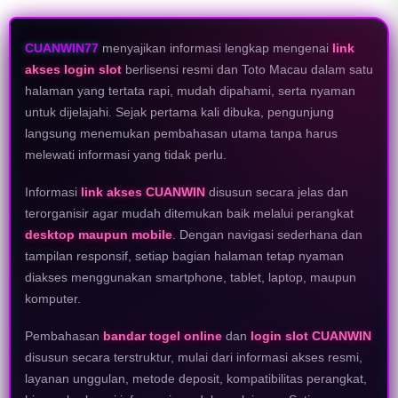
CUANWIN77
menyajikan informasi lengkap mengenai
link
akses login slot
berlisensi resmi dan Toto Macau dalam satu
halaman yang tertata rapi, mudah dipahami, serta nyaman
untuk dijelajahi. Sejak pertama kali dibuka, pengunjung
langsung menemukan pembahasan utama tanpa harus
melewati informasi yang tidak perlu.
Informasi
link akses CUANWIN
disusun secara jelas dan
terorganisir agar mudah ditemukan baik melalui perangkat
desktop maupun mobile
. Dengan navigasi sederhana dan
tampilan responsif, setiap bagian halaman tetap nyaman
diakses menggunakan smartphone, tablet, laptop, maupun
komputer.
Pembahasan
bandar togel online
dan
login slot CUANWIN
disusun secara terstruktur, mulai dari informasi akses resmi,
layanan unggulan, metode deposit, kompatibilitas perangkat,