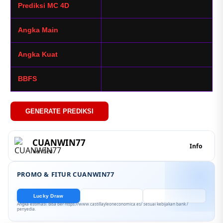
Prediksi MC 4D
Angka Main
Angka Kuat
BBFS
GENERATE PREDIKSI
CUANWIN77
Info
Verified
PROMO & FITUR CUANWIN77
Lucky Draw
Slot
Slot Link
Angka estimasi. Bisa ber https://www.castillayleoneconomica.es/ sesuai kebijakan bank /
penyedia.