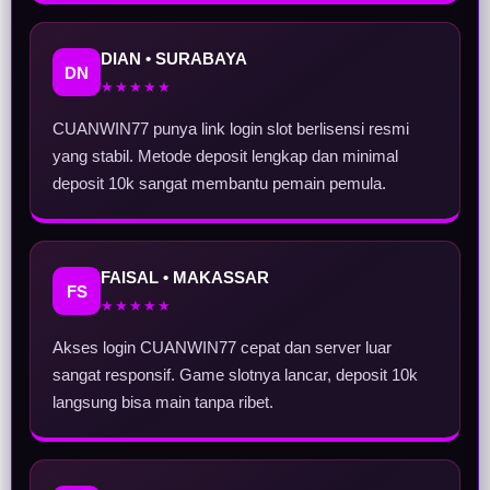
DIAN • SURABAYA
DN
★★★★★
CUANWIN77 punya link login slot berlisensi resmi
yang stabil. Metode deposit lengkap dan minimal
deposit 10k sangat membantu pemain pemula.
FAISAL • MAKASSAR
FS
★★★★★
Akses login CUANWIN77 cepat dan server luar
sangat responsif. Game slotnya lancar, deposit 10k
langsung bisa main tanpa ribet.