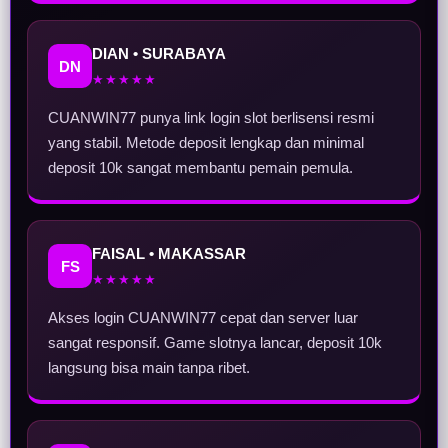
DIAN • SURABAYA
DN
★★★★★
CUANWIN77 punya link login slot berlisensi resmi
yang stabil. Metode deposit lengkap dan minimal
deposit 10k sangat membantu pemain pemula.
FAISAL • MAKASSAR
FS
★★★★★
Akses login CUANWIN77 cepat dan server luar
sangat responsif. Game slotnya lancar, deposit 10k
langsung bisa main tanpa ribet.