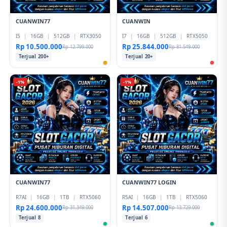
CUANWIN77
CUANWIN
I5
|
16GB
|
512GB
|
RTX3050
I7
|
16GB
|
512GB
|
RTX5050
Rp 10.500.000
Rp 25.844.000
Rp 12.799.000
Rp 81.549.000
Terjual 200+
Terjual 20+
-1%
-1%
CUANWIN77
CUANWIN77 LOGIN
R7AI
|
16GB
|
1TB
|
RTX5060
R5AI
|
16GB
|
1TB
|
RTX5060
Rp 24.600.000
Rp 14.507.000
Rp 31.349.000
Rp 13.729.000
Terjual 8
Terjual 6