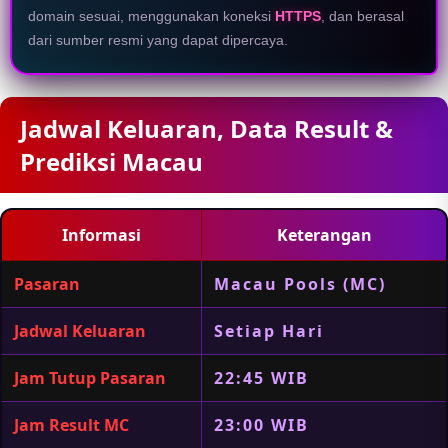
domain sesuai, menggunakan koneksi
HTTPS
, dan berasal
dari sumber resmi yang dapat dipercaya.
Jadwal Keluaran, Data Result &
Prediksi Macau
Informasi
Keterangan
Pasaran
Macau Pools (MC)
Jadwal Keluaran
Setiap Hari
Jam Tutup Pasaran
22:45 WIB
Jam Result MC
23:00 WIB