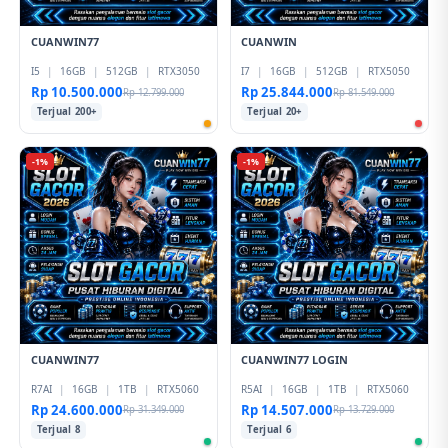
CUANWIN77
CUANWIN
I5
|
16GB
|
512GB
|
RTX3050
I7
|
16GB
|
512GB
|
RTX5050
Rp 10.500.000
Rp 25.844.000
Rp 12.799.000
Rp 81.549.000
Terjual 200+
Terjual 20+
-1%
-1%
CUANWIN77
CUANWIN77 LOGIN
R7AI
|
16GB
|
1TB
|
RTX5060
R5AI
|
16GB
|
1TB
|
RTX5060
Rp 24.600.000
Rp 14.507.000
Rp 31.349.000
Rp 13.729.000
Terjual 8
Terjual 6