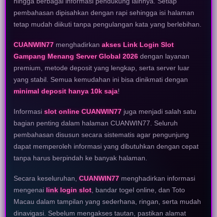
hingga berbagai informasi pendukung lainnya. Setiap
pembahasan dipisahkan dengan rapi sehingga isi halaman
tetap mudah diikuti tanpa pengulangan kata yang berlebihan.
CUANWIN77
menghadirkan
akses Link Login Slot
Gampang Menang Server Global 2026
dengan layanan
premium, metode deposit yang lengkap, serta server luar
yang stabil. Semua kemudahan ini bisa dinikmati dengan
minimal deposit hanya 10k saja
!
Informasi
slot online CUANWIN77
juga menjadi salah satu
bagian penting dalam halaman CUANWIN77. Seluruh
pembahasan disusun secara sistematis agar pengunjung
dapat memperoleh informasi yang dibutuhkan dengan cepat
tanpa harus berpindah ke banyak halaman.
Secara keseluruhan,
CUANWIN77
menghadirkan informasi
mengenai
link login slot
, bandar togel online, dan Toto
Macau dalam tampilan yang sederhana, ringan, serta mudah
dinavigasi. Sebelum mengakses tautan, pastikan alamat