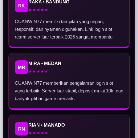
RAKA • BANDUNG
RK
★★★★★
CUANWIN77 memiliki tampilan yang ringan,
responsif, dan nyaman digunakan. Link login slot
resmi server luar terbaik 2026 sangat membantu.
MIRA • MEDAN
MR
★★★★★
CUANWIN77 memberikan pengalaman login slot
yang terbaik. Server luar stabil, deposit mulai 10k, dan
banyak pilihan game menarik.
RIAN • MANADO
RN
★★★★★