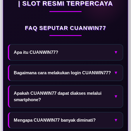
| SLOT RESMI TERPERCAYA
FAQ SEPUTAR CUANWIN77
Apa itu CUANWIN77?
▼
Bagaimana cara melakukan login CUANWIN77?
▼
Apakah CUANWIN77 dapat diakses melalui
▼
smartphone?
Mengapa CUANWIN77 banyak diminati?
▼