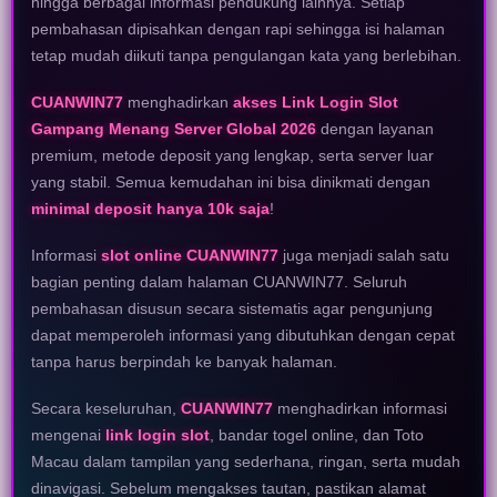
hingga berbagai informasi pendukung lainnya. Setiap
pembahasan dipisahkan dengan rapi sehingga isi halaman
tetap mudah diikuti tanpa pengulangan kata yang berlebihan.
CUANWIN77
menghadirkan
akses Link Login Slot
Gampang Menang Server Global 2026
dengan layanan
premium, metode deposit yang lengkap, serta server luar
yang stabil. Semua kemudahan ini bisa dinikmati dengan
minimal deposit hanya 10k saja
!
Informasi
slot online CUANWIN77
juga menjadi salah satu
bagian penting dalam halaman CUANWIN77. Seluruh
pembahasan disusun secara sistematis agar pengunjung
dapat memperoleh informasi yang dibutuhkan dengan cepat
tanpa harus berpindah ke banyak halaman.
Secara keseluruhan,
CUANWIN77
menghadirkan informasi
mengenai
link login slot
, bandar togel online, dan Toto
Macau dalam tampilan yang sederhana, ringan, serta mudah
dinavigasi. Sebelum mengakses tautan, pastikan alamat