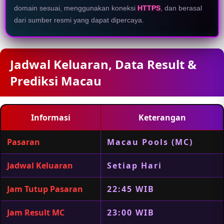
domain sesuai, menggunakan koneksi
HTTPS
, dan berasal
dari sumber resmi yang dapat dipercaya.
Jadwal Keluaran, Data Result &
Prediksi Macau
Informasi
Keterangan
Pasaran
Macau Pools (MC)
Jadwal Keluaran
Setiap Hari
Jam Tutup Pasaran
22:45 WIB
Jam Result MC
23:00 WIB