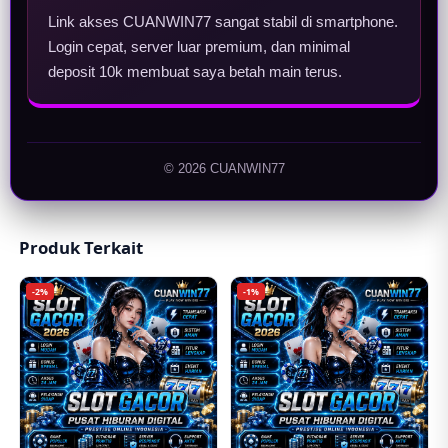
Link akses CUANWIN77 sangat stabil di smartphone.
Login cepat, server luar premium, dan minimal
deposit 10k membuat saya betah main terus.
© 2026 CUANWIN77
Produk Terkait
-2%
-1%