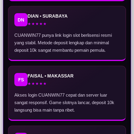
DIAN • SURABAYA
DN
★★★★★
CUANWIN77 punya link login slot berlisensi resmi
yang stabil. Metode deposit lengkap dan minimal
deposit 10k sangat membantu pemain pemula.
FAISAL • MAKASSAR
FS
★★★★★
Akses login CUANWIN77 cepat dan server luar
sangat responsif. Game slotnya lancar, deposit 10k
langsung bisa main tanpa ribet.